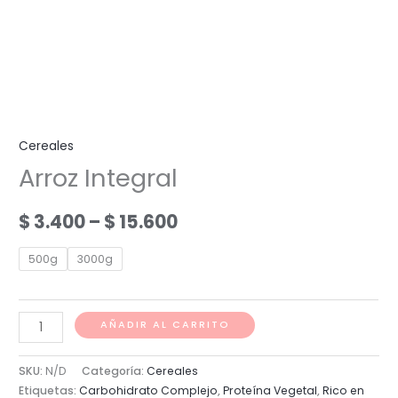
Cereales
Arroz Integral
Price
$
3.400
–
$
15.600
range:
500g
3000g
$ 3.400
through
Arroz
AÑADIR AL CARRITO
Integral
$ 15.600
cantidad
SKU:
N/D
Categoría:
Cereales
Etiquetas:
Carbohidrato Complejo
,
Proteína Vegetal
,
Rico en