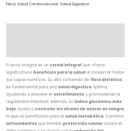
Fibra
,
Salud Cardiovascular
,
Salud Digestiva
Descripción
Información adicional
Valoraciones (0)
El arroz integral es un
cereal integral
que ofrece
significativos
beneficios para la salud
al conservar todas
sus capas nutritivas. Su alto contenido de
fibra dietética
es fundamental para una
salud digestiva
óptima,
ayudando a prevenir el
estreñimiento
y promoviendo la
regularidad intestinal. Además, su
índice glucémico más
bajo
ayuda a
controlar los niveles de azúcar en sangre
,
lo que es beneficioso para la
salud metabólica
. Contiene
antioxidantes
que brindan
protección celular
contra el
daño oxidativo y se asocia con la
reducción del