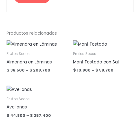
Productos relacionados
Frutos Secos
Frutos Secos
Almendra en Láminas
Maní Tostado con Sal
Price
Price
$
36.500
–
$
208.700
$
10.800
–
$
58.700
range:
range:
$ 36.500
$ 10.800
through
through
$ 208.700
$ 58.700
Frutos Secos
Avellanas
Price
$
44.800
–
$
257.400
range:
$ 44.800
through
$ 257.400