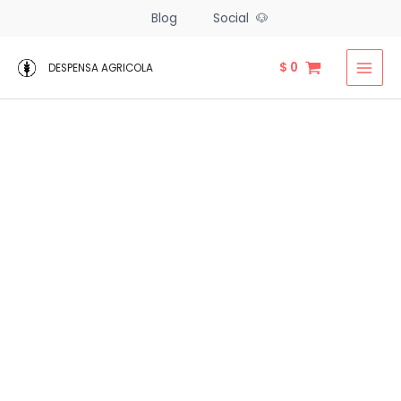
Ir
Blog
Social 🐶
al
contenido
$
0
DESPENSA AGRICOLA