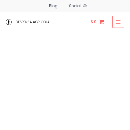
Ir
Blog
Social 🐶
al
contenido
$
0
DESPENSA AGRICOLA