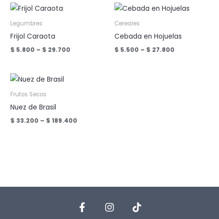
Legumbres
Cereales
Frijol Caraota
Cebada en Hojuelas
Price
Price
$
5.800
–
$
29.700
$
5.500
–
$
27.800
range:
range:
$ 5.800
$ 5.500
through
through
$ 29.700
$ 27.800
Frutos Secos
Nuez de Brasil
Price
$
33.200
–
$
189.400
range:
$ 33.200
through
$ 189.400