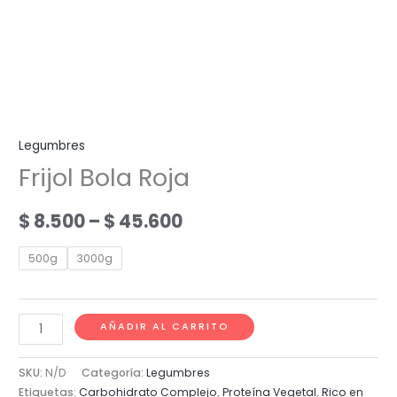
Legumbres
Frijol Bola Roja
Price
$
8.500
–
$
45.600
range:
500g
3000g
$ 8.500
through
Frijol
AÑADIR AL CARRITO
Bola
$ 45.600
Roja
SKU:
N/D
Categoría:
Legumbres
cantidad
Etiquetas:
Carbohidrato Complejo
,
Proteína Vegetal
,
Rico en