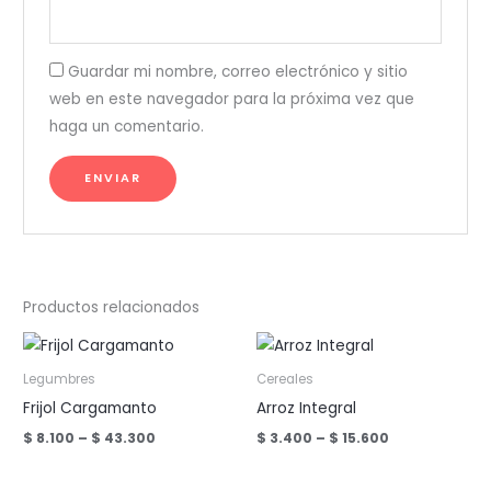
Guardar mi nombre, correo electrónico y sitio
web en este navegador para la próxima vez que
haga un comentario.
Productos relacionados
Legumbres
Cereales
Frijol Cargamanto
Arroz Integral
Price
Price
$
8.100
–
$
43.300
$
3.400
–
$
15.600
range:
range:
$ 8.100
$ 3.400
through
through