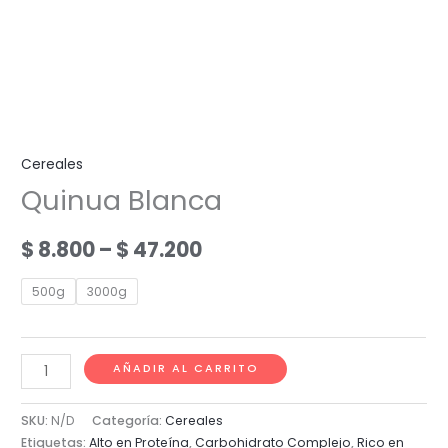
Cereales
Quinua Blanca
Price
$
8.800
–
$
47.200
range:
500g
3000g
$ 8.800
through
Quinua
AÑADIR AL CARRITO
Blanca
$ 47.200
cantidad
SKU:
N/D
Categoría:
Cereales
Etiquetas:
Alto en Proteína
,
Carbohidrato Complejo
,
Rico en