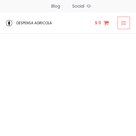
Ir
Blog
Social 🐶
al
contenido
$
0
DESPENSA AGRICOLA