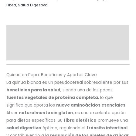
Fibra
,
Salud Digestiva
Descripción
Información adicional
Valoraciones (0)
Quinua en Pepa: Beneficios y Aportes Clave
La quinua blanca es un pseudocereal sobresaliente por sus
beneficios para la salud
, siendo una de las pocas
fuentes vegetales de proteína completa
, lo que
significa que aporta los
nueve aminoácidos esenciales
.
Al ser
naturalmente sin gluten
, es una excelente opción
para dietas específicas. Su
fibra dietética
promueve una
salud digestiva
óptima, regulando el
tránsito intestinal
y contribuyendo a la
regulación de los niveles de azúcar