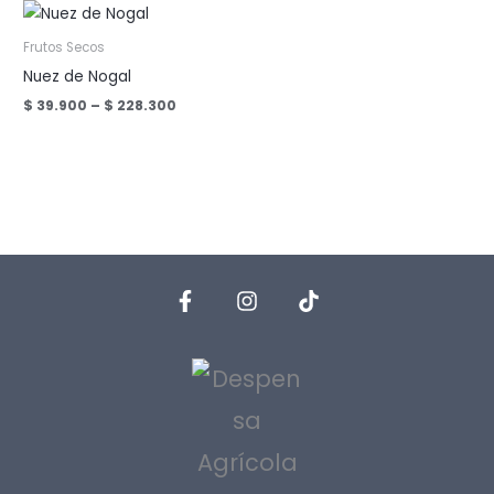
$ 43.300
$ 15.600
Frutos Secos
Nuez de Nogal
Price
$
39.900
–
$
228.300
range:
$ 39.900
through
$ 228.300