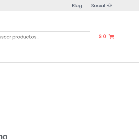
Blog
Social 🐶
car
$
0
Price
00