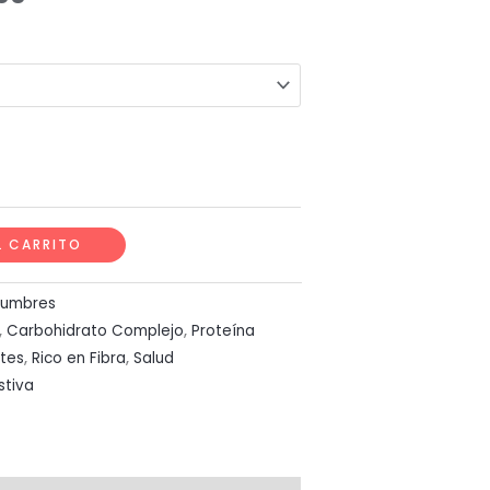
range:
$ 4.600
through
$ 22.500
L CARRITO
gumbres
,
Carbohidrato Complejo
,
Proteína
ntes
,
Rico en Fibra
,
Salud
stiva