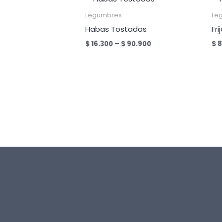
Legumbres
Le
Habas Tostadas
Fri
Price
$
16.300
–
$
90.900
$
8
range:
$ 16.300
through
$ 90.900