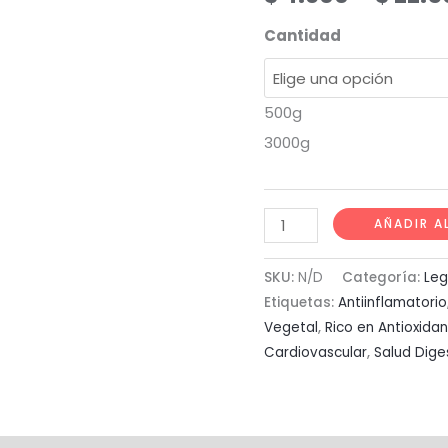
Cantidad
500g
3000g
Frijol
AÑADIR A
Mongo
cantidad
SKU:
N/D
Categoría:
Le
Etiquetas:
Antiinflamatorio
Vegetal
,
Rico en Antioxida
Cardiovascular
,
Salud Dige