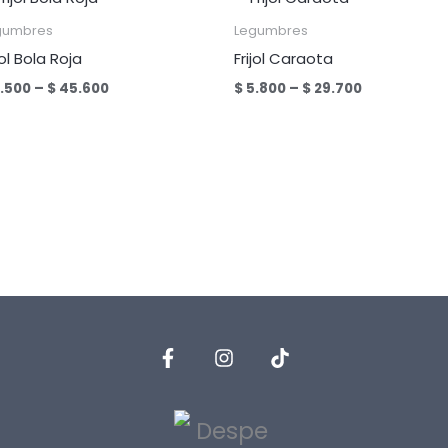
gumbres
Legumbres
jol Bola Roja
Frijol Caraota
Price
Price
.500
–
$
45.600
$
5.800
–
$
29.700
range:
range:
$ 8.500
$ 5.800
through
through
$ 45.600
$ 29.700