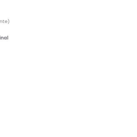
L
nte)
inal