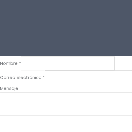
Nombre
*
Mensaje
Correo electrónico
*
Nombre
Mensaje
electrónico
ENVIAR