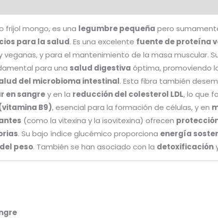
nal
Valoraciones (0)
o frijol mongo, es una
legumbre pequeña
pero sumamente n
cios para la salud
. Es una excelente
fuente de proteína 
 veganas, y para el mantenimiento de la masa muscular. S
undamental para una
salud digestiva
óptima, promoviendo la 
alud del microbioma intestinal
. Esta fibra también desem
ar en sangre
y en la
reducción del colesterol LDL
, lo que 
 (vitamina B9)
, esencial para la formación de células, y en
m
dantes
(como la vitexina y la isovitexina) ofrecen
protección
orias
. Su bajo índice glucémico proporciona
energía soste
del peso
. También se han asociado con la
detoxificación
y
angre