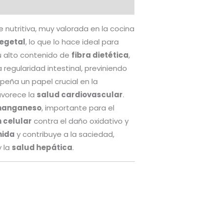
utritiva, muy valorada en la cocina
vegetal
, lo que lo hace ideal para
u alto contenido de
fibra dietética
,
regularidad intestinal, previniendo
peña un papel crucial en la
favorece la
salud cardiovascular
.
anganeso
, importante para el
 celular
contra el daño oxidativo y
nida
y contribuye a la saciedad,
 la
salud hepática
.