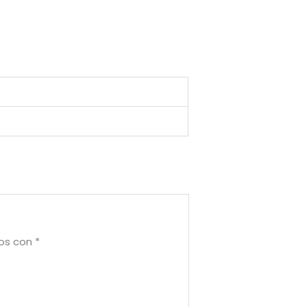
dos con
*