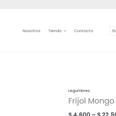
Bus
Nosotros
Tienda
Contacto
Legumbres
Frijol Mongo
$
4.600
–
$
22.5