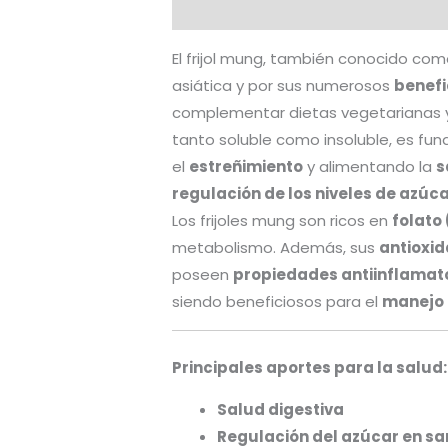
Descripción
Información adicio
El frijol mung, también conocido com
asiática y por sus numerosos
benefi
complementar dietas vegetarianas y
tanto soluble como insoluble, es f
el
estreñimiento
y alimentando la
s
regulación de los niveles de azúc
Los frijoles mung son ricos en
folato
metabolismo. Además, sus
antioxi
poseen
propiedades antiinflamat
siendo beneficiosos para el
manejo 
Principales aportes para la salud:
Salud digestiva
Regulación del azúcar en s