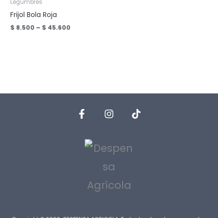
Legumbres
Frijol Bola Roja
Price
$
8.500
–
$
45.600
range:
$ 8.500
through
$ 45.600