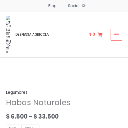
Ir
Blog
Social 🐶
al
contenido
$
0
DESPENSA AGRICOLA
Legumbres
Habas Naturales
Price
$
6.500
–
$
33.500
range: