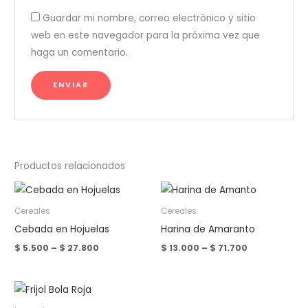
Guardar mi nombre, correo electrónico y sitio
web en este navegador para la próxima vez que
haga un comentario.
Productos relacionados
Cereales
Cereales
Cebada en Hojuelas
Harina de Amaranto
Price
Price
$
5.500
–
$
27.800
$
13.000
–
$
71.700
range:
range:
$ 5.500
$ 13.000
through
through
$ 27.800
$ 71.700