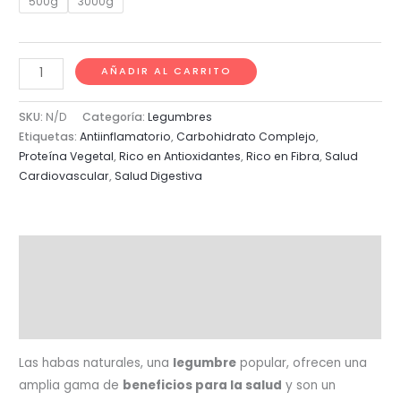
500g
3000g
$ 6.500
through
Habas
AÑADIR AL CARRITO
Naturales
$ 33.500
cantidad
SKU:
N/D
Categoría:
Legumbres
Etiquetas:
Antiinflamatorio
,
Carbohidrato Complejo
,
Proteína Vegetal
,
Rico en Antioxidantes
,
Rico en Fibra
,
Salud
Cardiovascular
,
Salud Digestiva
Descripción
Información adicional
Valoraciones (0)
Las habas naturales, una
legumbre
popular, ofrecen una
amplia gama de
beneficios para la salud
y son un